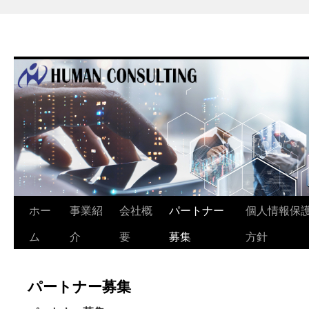
ホー
事業紹
会社概
パートナー
個人情報保
ム
介
要
募集
方針
パートナー募集